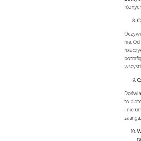
różnych
C
Oczywiś
nie. Od
nauczyc
potrafi
wszyst
C
Doświad
to dlat
i nie u
zaanga
W
t