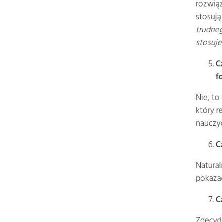
rozwiąz
stosują
trudneg
stosuje
C
f
Nie, to
który r
nauczyc
C
Natural
pokazać
C
Zdecyd