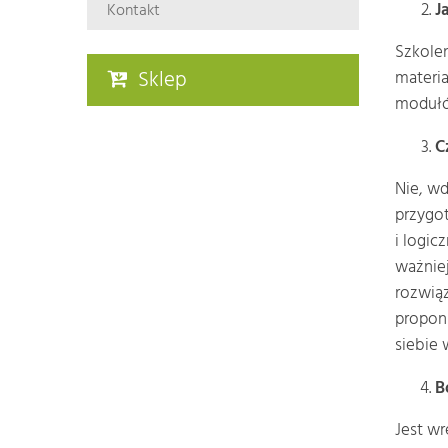
J
Kontakt
Szkolen
Sklep
materia
modułów
C
Nie, wd
przygot
i logic
ważniej
rozwiąz
proponu
siebie 
B
Jest wr