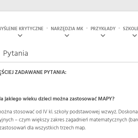
YŚLENIE KRYTYCZNE
NARZĘDZIA MK
PRZYKŁADY
SZKOL
Pytania
ĘŚCIEJ ZADAWANE PYTANIA:
la jakiego wieku dzieci można zastosować MAPY?
ożna stosować od IV kl. szkoły podstawowej wzwyż. Doskonale
yjnych – czym większy zakres zagadnień matematycznych (ba
zastosowań dla wszystkich trzech map.