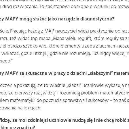
 dróg rozwiązania. To zaś stanowi doskonałe warunki do rozw
zy MAPY mogą służyć jako narzędzie diagnostyczne?
cie. Pracując każdą z MAP nauczyciel widzi praktycznie od ra
 razu też widać (np. mapa „Mapa wielu reguł”), które reguły są 
iel bardzo szybko wie, które elementy trzeba z uczniami jesz
ą wskazać, gdzie utknęli, gdzie nie rozumieją. Już nigdy więce
kiego”
zy MAPY są skuteczne w pracy z dziećmi „słabszymi” matem
czenia pokazują, że to właśnie „słabsi” uczniowie wykazują naj
ego, ze pierwszy raz „widzą” i rozumieją problem matematyczny
miem matematyki’ do poczucia sprawstwa i sukcesów – to zaś s
żowania na lekcjach
idzę, ze moi zdolniejsi uczniowie nudzą się i nie chcą rob
akim przypadku?