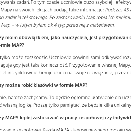
ywania zadań. Po tym czasie uczniowie dużo szybciej i efekty
 Mapy na swoich lekcjach podają takie informacje:
Podczas 45 m
o zadania tekstowego. Po zastosowaniu Map robią ich minimum
 Map – w lutym byłam ok 4 tyg. przed nią z materiałem.
zy moim obowiązkiem, jako nauczyciela, jest przygotowani
ormie MAP?
 tylko może zaszkodzić. Uczniowie powinni sami odkrywać rozw
eaguje gdy jest taka konieczność. Przygotowanie własnej Mapy
iel instynktownie kieruje dzieci na swoje rozwiązanie, przez c
zy można robić klasówki w formie MAP?
nie, bardzo zachęcamy. To będzie ogromne ułatwienie dla ucz
 własną logikę. Proszę tylko pamiętać, że będzie kilka unikalny
zy MAPY lepiej zastosować w pracy zespołowej czy indywid
owanie zespołowej. Każda MAPA stanowi pewnego rodzaju wyzw