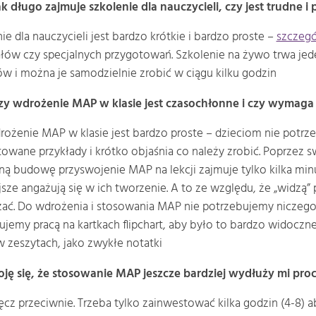
ak długo zajmuje szkolenie dla nauczycieli, czy jest trudne 
ie dla nauczycieli jest bardzo krótkie i bardzo proste –
szczegó
łów czy specjalnych przygotowań. Szkolenie na żywo trwa jeden
 i można je samodzielnie zrobić w ciągu kilku godzin
zy wdrożenie MAP w klasie jest czasochłonne i czy wymag
rożenie MAP w klasie jest bardzo proste – dzieciom nie potrz
owane przykłady i krótko objaśnia co należy zrobić. Poprzez s
zną budowę przyswojenie MAP na lekcji zajmuje tylko kilka mi
sze angażują się w ich tworzenie. A to ze względu, że „widzą”
ać. Do wdrożenia i stosowania MAP nie potrzebujemy niczego 
jemy pracą na kartkach flipchart, aby było to bardzo widoczne
w zeszytach, jako zwykłe notatki
oję się, że stosowanie MAP jeszcze bardziej wydłuży mi pro
ęcz przeciwnie. Trzeba tylko zainwestować kilka godzin (4-8)