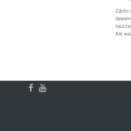
Zdolni 
dawani
nauczen
Ale waż