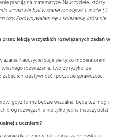
wnie pracują na matematyce. Nauczyciele, którzy
in uczniowie byli w stanie rozwiązać 1, może 1,5
 trzy. Porównywałam się z koleżanką, która nie
e przed lekcją wszystkich rozwiązanych zadań w
iązania. Nauczyciel staje się tylko moderatorem,
, własnego rozwiązania, tworzy ryzyko, że
o zabija ich kreatywność i poczucie sprawczości.
niów, gdyż forma będzie wizualna, będą też mogli
ch dróg rozwiązań, a nie tylko jedna (nauczyciela)
ualnej z uczniami?
anie dla uczniów, plus zaprasza do dyskusji,